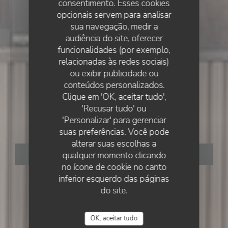
consentimento. Esses cookies
opcionais servem para analisar
sua navegação, medir a
audiência do site, oferecer
funcionalidades (por exemplo,
relacionadas às redes sociais)
•
MASSY
ou exibir publicidade ou
conteúdos personalizados.
Restaurant Au Vieux
RESTAURANT AU VIEUX MASSY
Clique em 'OK, aceitar tudo',
'Recusar tudo' ou
Massy
'Personalizar' para gerenciar
suas preferências. Você pode
alterar suas escolhas a
qualquer momento clicando
RESERVAR UMA MESA
no ícone de cookie no canto
inferior esquerdo das páginas
do site.
OK, aceitar tudo