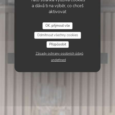
a dává ti na výběr, co chceš
aktivovat
•
MASSY
Restaurant Au Vieux
OK, přijmout vše
RESTAURANT AU VIEUX MASSY
Odmítnout všechny cookies
Massy
Přizpůsobit
Zásady ochrany osobních údajů
REZERVOVAT STŮL
undefined